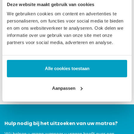
Deze website maakt gebruik van cookies
iedereen die graag wat stevig slaapt. De standaardmaten
We gebruiken cookies om content en advertenties te
zijn doorgaans op voorraad. Andere maten ± 3 weken
personaliseren, om functies voor social media te bieden
levertijd.
en om ons websiteverkeer te analyseren. Ook delen we
informatie over uw gebruik van onze site met onze
Let op
, door het flexibele materiaal, kunnen matrassen tot
partners voor social media, adverteren en analyse.
2% afwijken in afmeting. Maatwerk matrassen zijn niet
direct leverbaar, de productie kost 3-4 weken tijd. Voor onze
voorwaarden betreft maatwerk matrassen verwijzen wij u
Alle cookies toestaan
naar onze
algemene voorwaarden
.
Prijs is inclusief wettelijke verwijderingsbijdrage
Aanpassen
Hulp nodig bij het uitzoeken van uw matras?
Wij helpen u graag wanneer u vragen heeft over een