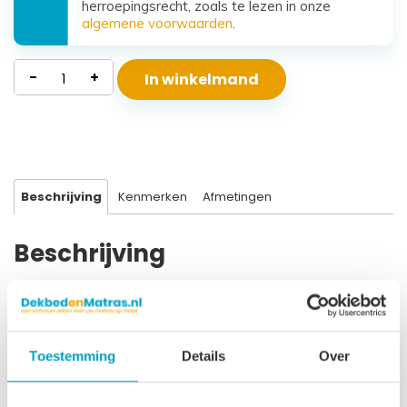
herroepingsrecht, zoals te lezen in onze
algemene voorwaarden
.
Polyether
-
+
In winkelmand
Matras
Beta
aantal
Beschrijving
Kenmerken
Afmetingen
Beschrijving
Kern Polyether SG40 Hoogte 16 cm Afritsbare uitwasbare
bekleding Bekleding doorgestikt met 300 gr/m2 Clima Top
Geschikt tot ± 95 kg Geschikt voor alle bodems Levensduur
Toestemming
Details
Over
± 10 jaar 3 Jaar garantie Dit polyether matras is van goede
kwaliteit en geeft een stevig comfort. Geschikt voor vrijwel