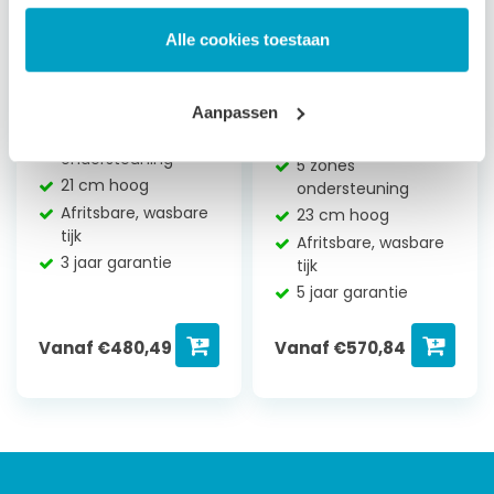
Alle cookies toestaan
Traagschuim
Traagschuim
Matras Jupiter
Matras
Aanpassen
Mercurius
3 zones
ondersteuning
5 zones
21 cm hoog
ondersteuning
Afritsbare, wasbare
23 cm hoog
tijk
Afritsbare, wasbare
3 jaar garantie
tijk
5 jaar garantie
Vanaf
€
480,49
Vanaf
€
570,84