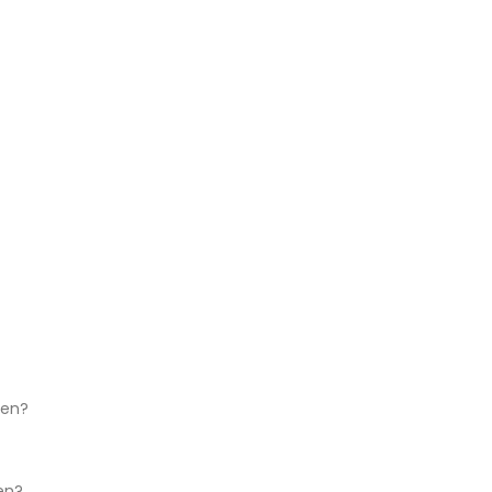
ken?
en?