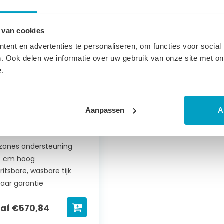
 van cookies
ent en advertenties te personaliseren, om functies voor social
. Ook delen we informatie over uw gebruik van onze site met on
e.
aagschuim
Aanpassen
A
tras Mercurius
 zones ondersteuning
3 cm hoog
ritsbare, wasbare tijk
jaar garantie
naf
€
570,84