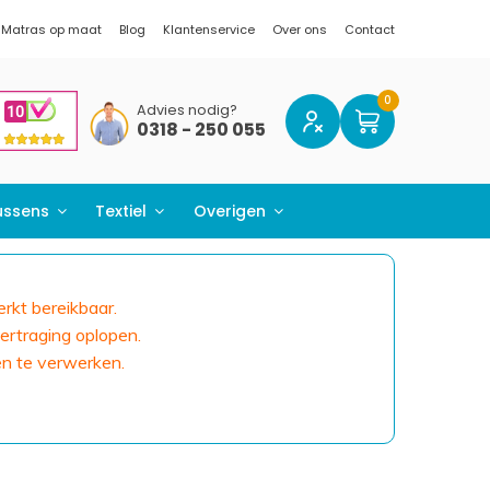
Matras op maat
Blog
Klantenservice
Over ons
Contact
Advies nodig?
0318 - 250 055
ussens
Textiel
Overigen
erkt bereikbaar.
ertraging oplopen.
en te verwerken.