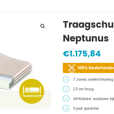
Traagschu
Neptunus
€
1.175,84
100% Nederlandse
7 zones ondersteuning
23 cm hoog
Afritsbare, wasbare tij
5 jaar garantie