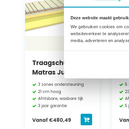
Deze website maakt gebruik
We gebruiken cookies om cont
websiteverkeer te analyseren
media, adverteren en analys
Traagschuim
Tr
Matras Jupiter
Ma
3 zones ondersteuning
5
21 cm hoog
2
Afritsbare, wasbare tijk
Af
3 jaar garantie
5 
Vanaf
€
480,49
Va