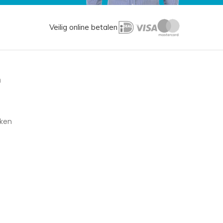
Veilig online betalen
n
aken