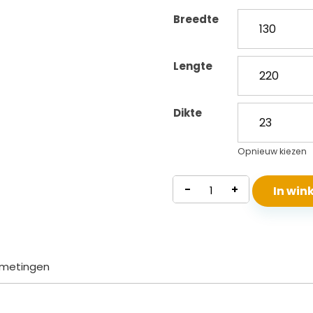
Breedte
Lengte
Dikte
Opnieuw kiezen
Traagschuim
-
+
In wi
Matras
Neptunus
aantal
metingen