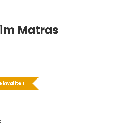
im Matras
 kwaliteit
k