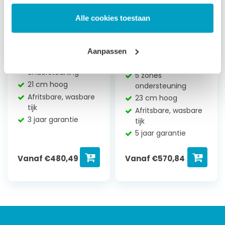
Alle cookies toestaan
Traagschuim
Traagschuim
Matras Jupiter
Matras
Aanpassen
Mercurius
3 zones
ondersteuning
5 zones
21 cm hoog
ondersteuning
Afritsbare, wasbare
23 cm hoog
tijk
Afritsbare, wasbare
3 jaar garantie
tijk
5 jaar garantie
Vanaf
€
480,49
Vanaf
€
570,84