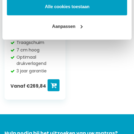
Alle cookies toestaan
Topmatras
Traagschuim
Aanpassen
Elite
Traagschuim
7 cm hoog
Optimaal
drukverlagend
3 jaar garantie
Vanaf
€
269,84
Hulp nodig bij het uitzoeken van uw matras?