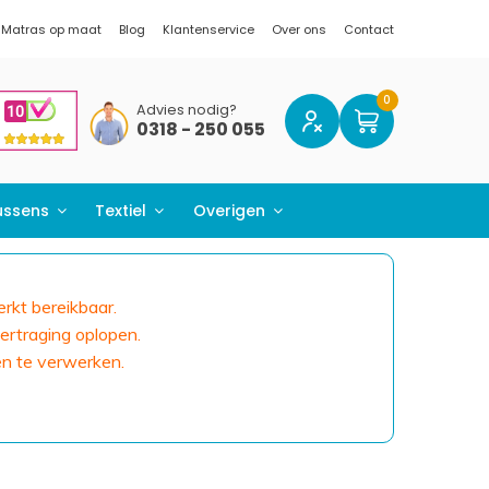
Matras op maat
Blog
Klantenservice
Over ons
Contact
Advies nodig?
0318 - 250 055
ussens
Textiel
Overigen
erkt bereikbaar.
ertraging oplopen.
en te verwerken.