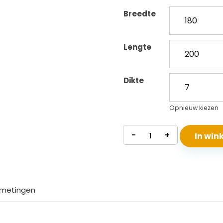
Breedte
Lengte
Dikte
Opnieuw kiezen
Topmatras
-
+
In wi
Koudschuim
Smart
aantal
metingen