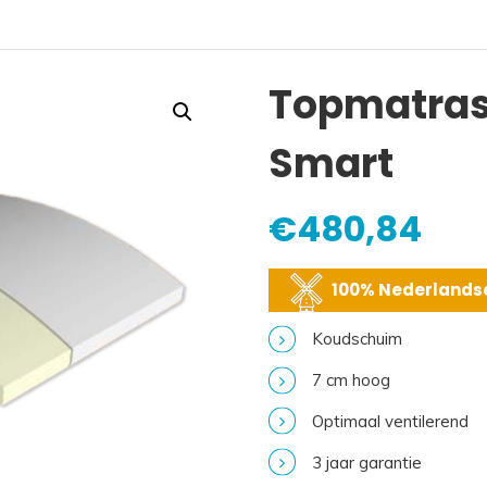
Topmatra
Smart
€
480,84
100% Nederlandse
Koudschuim
7 cm hoog
Optimaal ventilerend
3 jaar garantie