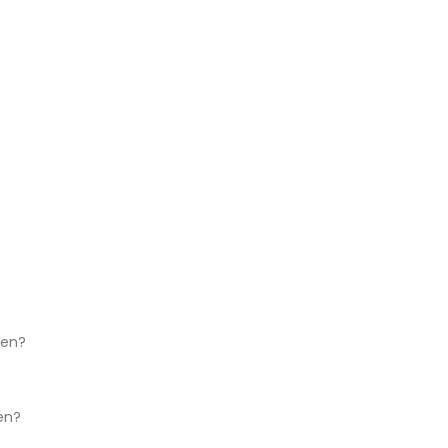
ken?
en?