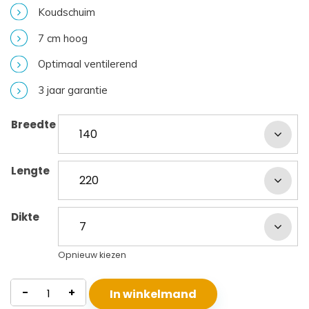
Koudschuim
7 cm hoog
Optimaal ventilerend
3 jaar garantie
Breedte
Lengte
Dikte
Opnieuw kiezen
Topmatras
-
+
In winkelmand
Koudschuim