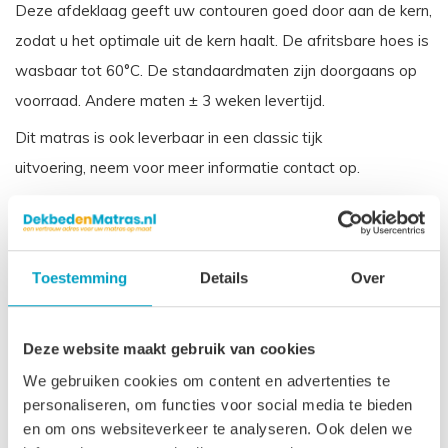
Deze afdeklaag geeft uw contouren goed door aan de kern,
zodat u het optimale uit de kern haalt. De afritsbare hoes is
wasbaar tot 60°C. De standaardmaten zijn doorgaans op
voorraad. Andere maten ± 3 weken levertijd.
Dit matras is ook leverbaar in een classic tijk
uitvoering, neem voor meer informatie contact op.
Let op
, door het flexibele materiaal, kunnen matrassen tot
2% afwijken in afmeting. Maatwerk matrassen zijn niet
direct leverbaar, de productie kost 3-4 weken tijd. Voor onze
Toestemming
Details
Over
voorwaarden betreft maatwerk matrassen verwijzen wij u
naar onze
algemene voorwaarden
.
Deze website maakt gebruik van cookies
Prijs is inclusief wettelijke verwijderingsbijdrage
We gebruiken cookies om content en advertenties te
personaliseren, om functies voor social media te bieden
Gerelateerde producten
en om ons websiteverkeer te analyseren. Ook delen we