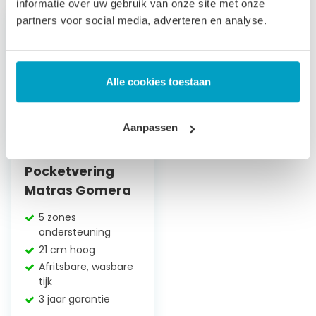
informatie over uw gebruik van onze site met onze
partners voor social media, adverteren en analyse.
Alle cookies toestaan
Aanpassen
Pocketvering
Matras Gomera
5 zones
ondersteuning
21 cm hoog
Afritsbare, wasbare
tijk
3 jaar garantie