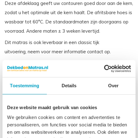
Deze afdeklaag geeft uw contouren goed door aan de kern,
zodat u het optimale uit de kern haalt. De afritsbare hoes is
wasbaar tot 60°C. De standaardmaten zijn doorgaans op
voorraad. Andere maten ± 3 weken levertijd.
Dit matras is ook leverbaar in een classic tijk
uitvoering, neem voor meer informatie contact op.
Let op
, door het flexibele materiaal, kunnen matrassen tot
2% afwijken in afmeting. Maatwerk matrassen zijn niet
direct leverbaar, de productie kost 3-4 weken tijd. Voor onze
Toestemming
Details
Over
voorwaarden betreft maatwerk matrassen verwijzen wij u
naar onze
algemene voorwaarden
.
Deze website maakt gebruik van cookies
Prijs is inclusief wettelijke verwijderingsbijdrage
We gebruiken cookies om content en advertenties te
personaliseren, om functies voor social media te bieden
Gerelateerde producten
en om ons websiteverkeer te analyseren. Ook delen we