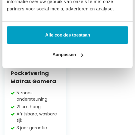
informatie over uw gebruik van onze site met onze
partners voor social media, adverteren en analyse.
Alle cookies toestaan
Aanpassen
Pocketvering
Matras Gomera
5 zones
ondersteuning
21 cm hoog
Afritsbare, wasbare
tijk
3 jaar garantie