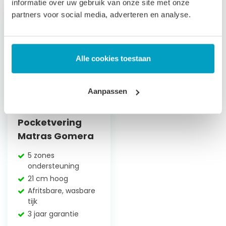
informatie over uw gebruik van onze site met onze
partners voor social media, adverteren en analyse.
Alle cookies toestaan
Aanpassen
Pocketvering
Matras Gomera
5 zones
ondersteuning
21 cm hoog
Afritsbare, wasbare
tijk
3 jaar garantie