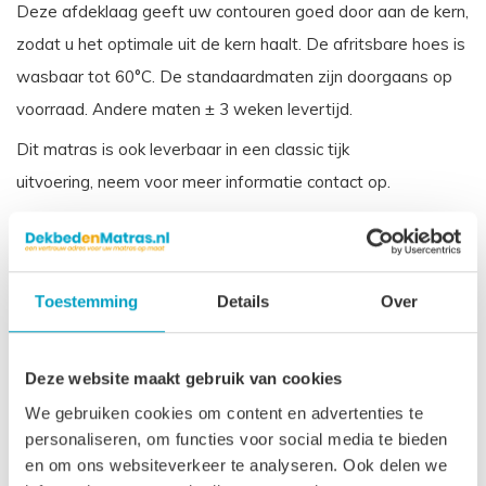
Deze afdeklaag geeft uw contouren goed door aan de kern,
zodat u het optimale uit de kern haalt. De afritsbare hoes is
wasbaar tot 60°C. De standaardmaten zijn doorgaans op
voorraad. Andere maten ± 3 weken levertijd.
Dit matras is ook leverbaar in een classic tijk
uitvoering, neem voor meer informatie contact op.
Let op
, door het flexibele materiaal, kunnen matrassen tot
2% afwijken in afmeting. Maatwerk matrassen zijn niet
direct leverbaar, de productie kost 3-4 weken tijd. Voor onze
Toestemming
Details
Over
voorwaarden betreft maatwerk matrassen verwijzen wij u
naar onze
algemene voorwaarden
.
Deze website maakt gebruik van cookies
Prijs is inclusief wettelijke verwijderingsbijdrage
We gebruiken cookies om content en advertenties te
personaliseren, om functies voor social media te bieden
Gerelateerde producten
en om ons websiteverkeer te analyseren. Ook delen we