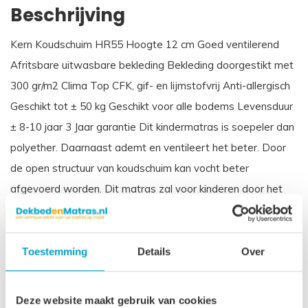
Beschrijving
Kern Koudschuim HR55 Hoogte 12 cm Goed ventilerend
Afritsbare uitwasbare bekleding Bekleding doorgestikt met
300 gr/m2 Clima Top CFK, gif- en lijmstofvrij Anti-allergisch
Geschikt tot ± 50 kg Geschikt voor alle bodems Levensduur
± 8-10 jaar 3 Jaar garantie Dit kindermatras is soepeler dan
polyether. Daarnaast ademt en ventileert het beter. Door
de open structuur van koudschuim kan vocht beter
afgevoerd worden. Dit matras zal voor kinderen door het
geringe gewicht soepeler aanvoelen en aansluiten. Ook is
het duurzamer. De standaardmaten zijn doorgaans op
voorraad. Andere maten ± 3 a 4 weken levertijd.
Toestemming
Details
Over
Let op
, door het flexibele materiaal, kunnen matrassen tot
2% afwijken in afmeting. Maatwerk matrassen zijn niet
Deze website maakt gebruik van cookies