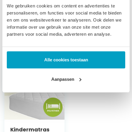
direct leverbaar, de productie kost 3-4 weken tijd. Voor onze
We gebruiken cookies om content en advertenties te
voorwaarden betreft maatwerk matrassen verwijzen wij u
personaliseren, om functies voor social media te bieden
en om ons websiteverkeer te analyseren. Ook delen we
naar onze
algemene voorwaarden
.
informatie over uw gebruik van onze site met onze
Prijs is inclusief wettelijke verwijderingsbijdrage
partners voor social media, adverteren en analyse.
Gerelateerde producten
Alle cookies toestaan
Aanpassen
Kindermatras