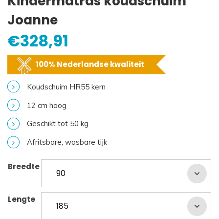
Kindermatras koudschuim
Joanne
€
328,91
100% Nederlandse kwaliteit
Koudschuim HR55 kern
12 cm hoog
Geschikt tot 50 kg
Afritsbare, wasbare tijk
Breedte
Lengte