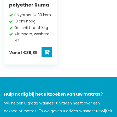
polyether Ruma
Polyether SG30 kern
10 cm hoog
Geschikt tot 40 kg
Afritsbare, wasbare
tijk
Vanaf
€
89,89
Hulp nodig bij het uitzoeken van uw matras?
Wij helpen u graag wanneer u vragen heeft over een
dekbed of matras! En we geven u advies wanneer u twijfelt