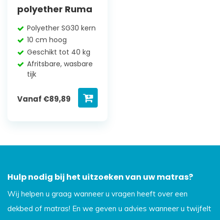
polyether Ruma
Polyether SG30 kern
10 cm hoog
Geschikt tot 40 kg
Afritsbare, wasbare
tijk
Vanaf
€
89,89
Hulp nodig bij het uitzoeken van uw matras?
Wij helpen u graag wanneer u vragen heeft over een
dekbed of matras! En we geven u advies wanneer u twijfelt