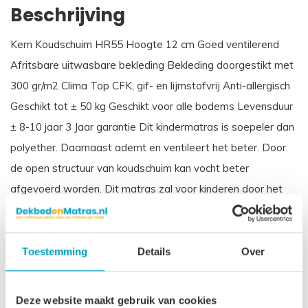
Beschrijving
Kern Koudschuim HR55 Hoogte 12 cm Goed ventilerend
Afritsbare uitwasbare bekleding Bekleding doorgestikt met
300 gr/m2 Clima Top CFK, gif- en lijmstofvrij Anti-allergisch
Geschikt tot ± 50 kg Geschikt voor alle bodems Levensduur
± 8-10 jaar 3 Jaar garantie Dit kindermatras is soepeler dan
polyether. Daarnaast ademt en ventileert het beter. Door
de open structuur van koudschuim kan vocht beter
afgevoerd worden. Dit matras zal voor kinderen door het
geringe gewicht soepeler aanvoelen en aansluiten. Ook is
het duurzamer. De standaardmaten zijn doorgaans op
voorraad. Andere maten ± 3 a 4 weken levertijd.
Toestemming
Details
Over
Let op
, door het flexibele materiaal, kunnen matrassen tot
2% afwijken in afmeting. Maatwerk matrassen zijn niet
Deze website maakt gebruik van cookies