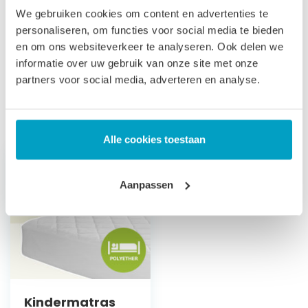
direct leverbaar, de productie kost 3-4 weken tijd. Voor onze
We gebruiken cookies om content en advertenties te
voorwaarden betreft maatwerk matrassen verwijzen wij u
personaliseren, om functies voor social media te bieden
en om ons websiteverkeer te analyseren. Ook delen we
naar onze
algemene voorwaarden
.
informatie over uw gebruik van onze site met onze
Prijs is inclusief wettelijke verwijderingsbijdrage
partners voor social media, adverteren en analyse.
Gerelateerde producten
Alle cookies toestaan
Aanpassen
Kindermatras