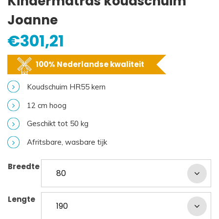
Kindermatras koudschuim
Joanne
€
301,21
100% Nederlandse kwaliteit
Koudschuim HR55 kern
12 cm hoog
Geschikt tot 50 kg
Afritsbare, wasbare tijk
Breedte
Lengte