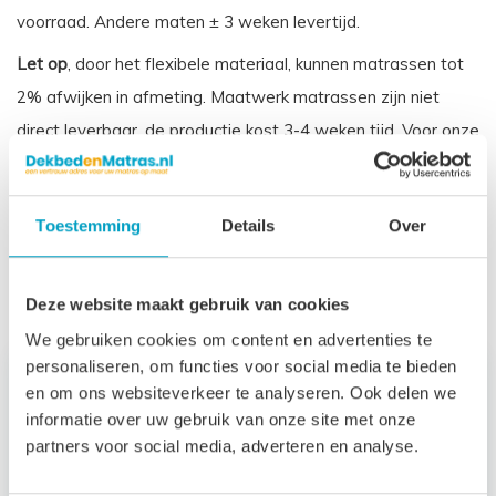
voorraad. Andere maten ± 3 weken levertijd.
Let op
, door het flexibele materiaal, kunnen matrassen tot
2% afwijken in afmeting. Maatwerk matrassen zijn niet
direct leverbaar, de productie kost 3-4 weken tijd. Voor onze
voorwaarden betreft maatwerk matrassen verwijzen wij u
naar onze
algemene voorwaarden
.
Toestemming
Details
Over
Prijs is inclusief wettelijke verwijderingsbijdrage
Gerelateerde producten
Deze website maakt gebruik van cookies
We gebruiken cookies om content en advertenties te
personaliseren, om functies voor social media te bieden
en om ons websiteverkeer te analyseren. Ook delen we
informatie over uw gebruik van onze site met onze
partners voor social media, adverteren en analyse.