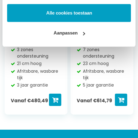
Alle cookies toestaan
Traagschuim
Traagschuim
Aanpassen
Matras Jupiter
Matras Neptunus
3 zones
7 zones
ondersteuning
ondersteuning
21 cm hoog
23 cm hoog
Afritsbare, wasbare
Afritsbare, wasbare
tijk
tijk
3 jaar garantie
5 jaar garantie
Vanaf
€
480,49
Vanaf
€
614,79