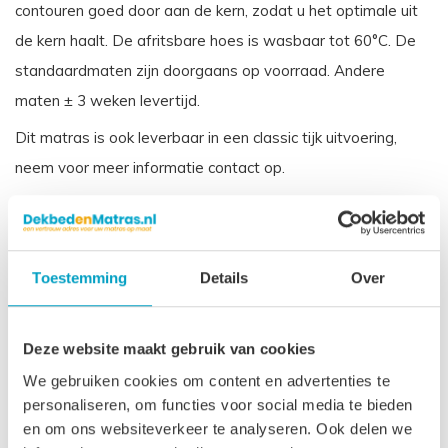
contouren goed door aan de kern, zodat u het optimale uit
de kern haalt. De afritsbare hoes is wasbaar tot 60°C. De
standaardmaten zijn doorgaans op voorraad. Andere
maten ± 3 weken levertijd.
Dit matras is ook leverbaar in een classic tijk uitvoering,
neem voor meer informatie contact op.
Let op
, door het flexibele materiaal, kunnen matrassen tot
2% afwijken in afmeting. Maatwerk matrassen zijn niet
direct leverbaar, de productie kost 3-4 weken tijd. Voor onze
Toestemming
Details
Over
voorwaarden betreft maatwerk matrassen verwijzen wij u
naar onze
algemene voorwaarden
.
Deze website maakt gebruik van cookies
Prijs is inclusief wettelijke verwijderingsbijdrage
We gebruiken cookies om content en advertenties te
personaliseren, om functies voor social media te bieden
Gerelateerde producten
en om ons websiteverkeer te analyseren. Ook delen we