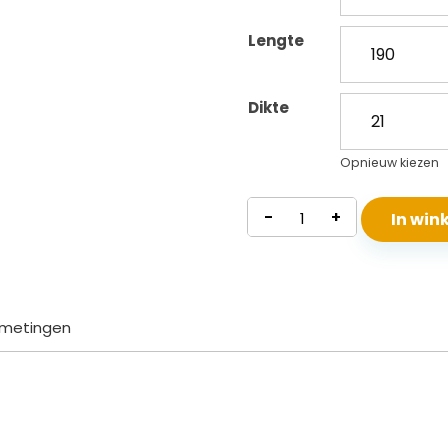
Lengte
Dikte
Opnieuw kiezen
Pocketvering
-
+
In wi
Matras
Gomera
aantal
metingen