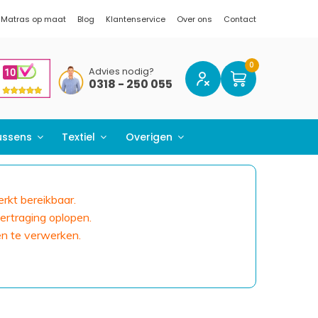
Matras op maat
Blog
Klantenservice
Over ons
Contact
Advies nodig?
0318 - 250 055
ussens
Textiel
Overigen
erkt bereikbaar.
ertraging oplopen.
en te verwerken.