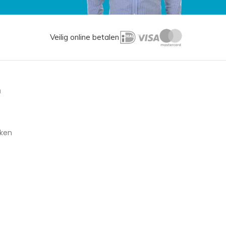
Veilig online betalen
n
aken