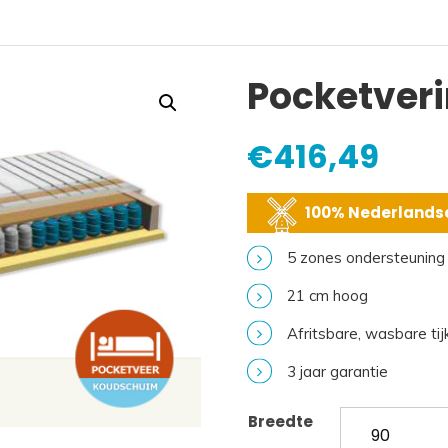
Pocketver
€
416,49
100% Nederlandse
5 zones ondersteuning
21 cm hoog
Afritsbare, wasbare tij
3 jaar garantie
Breedte