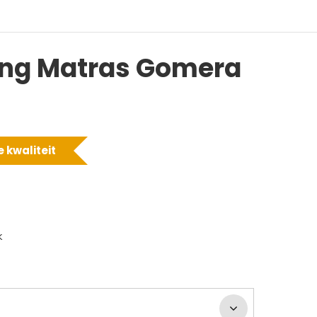
ing Matras Gomera
 kwaliteit
k