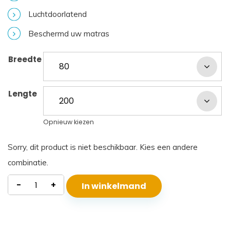
Luchtdoorlatend
Beschermd uw matras
Breedte
Lengte
Opnieuw kiezen
Sorry, dit product is niet beschikbaar. Kies een andere
combinatie.
Matrasdek
-
+
In winkelmand
Jute
vilt
aantal