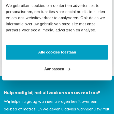
We gebruiken cookies om content en advertenties te
personaliseren, om functies voor social media te bieden
en om ons websiteverkeer te analyseren. Ook delen we
Matrasdek
Matrasdek Anti-
informatie over uw gebruik van onze site met onze
Boxspring
Slip
partners voor social media, adverteren en analyse.
(Hoogwaardig
antislip)
Vanaf
€
41,95
Vanaf
€
27,95
Alle cookies toestaan
Aanpassen
Hulp nodig bij het uitzoeken van uw matras?
Wij helpen u graag wanneer u vragen heeft over een
dekbed of matras! En we geven u advies wanneer u twijfelt