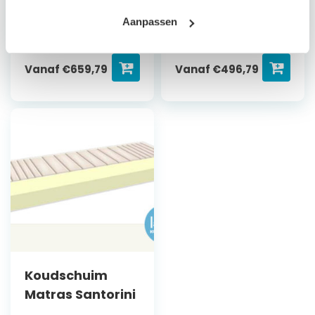
Bepaal zelf de
stevigheid
Aanpassen
Bepaal zelf de
stevigheid
Vanaf
€
659,79
Vanaf
€
496,79
Koudschuim
Matras Santorini