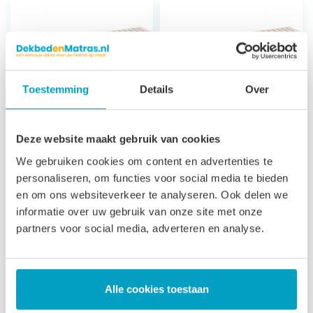
Toestemming
Details
Over
Deze website maakt gebruik van cookies
Koudschuim
Koudschuim
We gebruiken cookies om content en advertenties te
Matras Andros
Matras Milos
personaliseren, om functies voor social media te bieden
Classic
en om ons websiteverkeer te analyseren. Ook delen we
7 zones
informatie over uw gebruik van onze site met onze
ondersteuning
7 zones
partners voor social media, adverteren en analyse.
21 cm hoog
ondersteuning
Afritsbare, wasbare
23 cm hoog
tijk
Satijn afritsbare,
3 jaar garantie
wasbare tijk
Alle cookies toestaan
3 jaar garantie