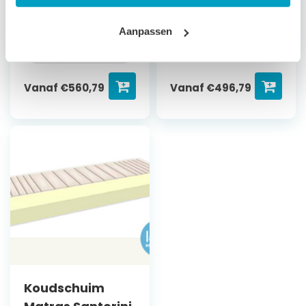
3 jaar garantie
Bepaal zelf de
Aanpassen
stevigheid
Bepaal zelf de
stevigheid
Vanaf
€
560,79
Vanaf
€
496,79
Koudschuim