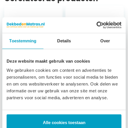
Toestemming
Details
Over
Deze website maakt gebruik van cookies
We gebruiken cookies om content en advertenties te
Koudschuim
Koudschuim
personaliseren, om functies voor social media te bieden
Matras Andros
Matras Milos
en om ons websiteverkeer te analyseren. Ook delen we
Climat
informatie over uw gebruik van onze site met onze
7 zones
partners voor social media, adverteren en analyse.
ondersteuning
7 zones
21 cm hoog
ondersteuning
Afritsbare, wasbare
23 cm hoog
tijk
Luxe afritsbare,
Alle cookies toestaan
3 jaar garantie
wasbare tijk