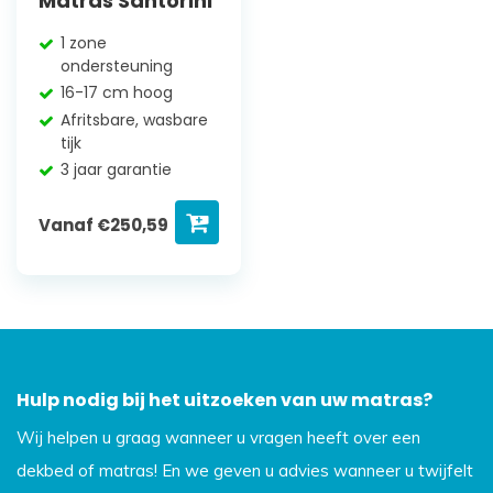
Matras Santorini
1 zone
ondersteuning
16-17 cm hoog
Afritsbare, wasbare
tijk
3 jaar garantie
Vanaf
€
250,59
Hulp nodig bij het uitzoeken van uw matras?
Wij helpen u graag wanneer u vragen heeft over een
dekbed of matras! En we geven u advies wanneer u twijfelt