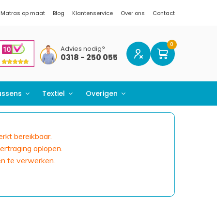
Matras op maat
Blog
Klantenservice
Over ons
Contact
Advies nodig?
0318 - 250 055
ussens
Textiel
Overigen
erkt bereikbaar.
ertraging oplopen.
en te verwerken.