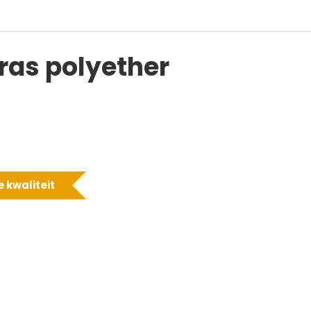
ras polyether
 kwaliteit