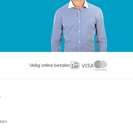
Veilig online betalen
n
aken