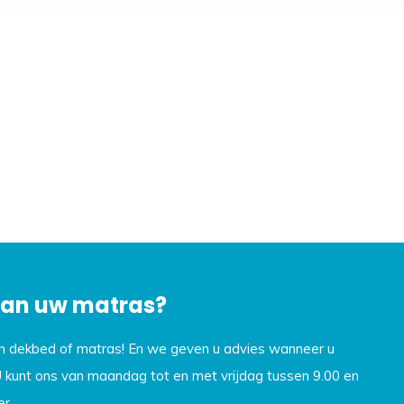
 van uw matras?
en dekbed of matras! En we geven u advies wanneer u
U kunt ons van maandag tot en met vrijdag tussen 9.00 en
r.