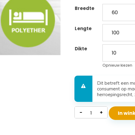
Breedte
Lengte
Dikte
Opnieuw kiezen
Dit betreft een m
consument op maa
herroepingsrecht, 
Kindermatras
-
+
In wi
polyether
Ruma
aantal