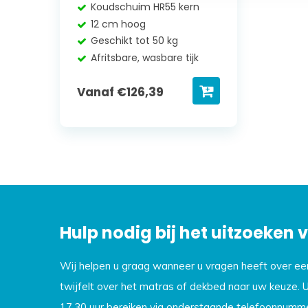
Koudschuim HR55 kern
12 cm hoog
Geschikt tot 50 kg
Afritsbare, wasbare tijk
Vanaf
€
126,39
Hulp nodig bij het uitzoeken
Wij helpen u graag wanneer u vragen heeft over e
twijfelt over het matras of dekbed naar uw keuze. 
17.30 uur bereiken via onderstaande telefoonnumme