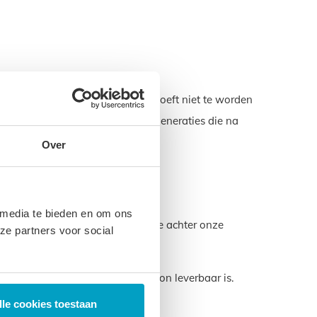
r. Een product dat lang meegaat hoeft niet te worden
zorgen voor het milieu voor de generaties die na
Over
 media te bieden en om ons
eze garantie laten we zien dat we achter onze
ze partners voor social
maat die u nodig hebt ook gewoon leverbaar is.
samen.
lle cookies toestaan