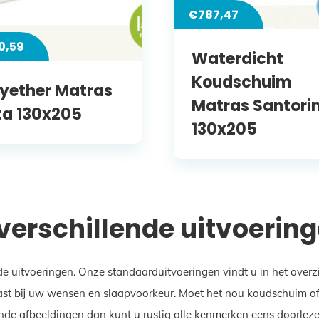
€
787,47
0,59
Waterdicht
Koudschuim
lyether Matras
Matras Santorin
ta 130x205
130x205
 verschillende uitvoerin
de uitvoeringen. Onze standaarduitvoeringen vindt u in het over
st bij uw wensen en slaapvoorkeur. Moet het nou koudschuim of ju
nde afbeeldingen dan kunt u rustig alle kenmerken eens doorlezen