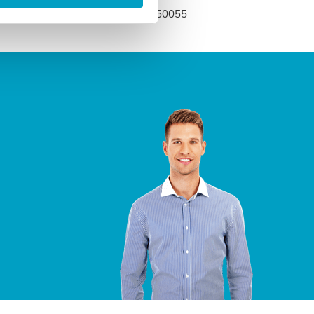
edenmatras.nl of bel naar 0318-250055