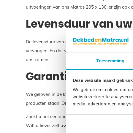
uitvoeringen van ons Matras 205 x 130, er zijn ook
Levensduur van uw 
De levensduur van uw Matras 205 x 130 is ongeveer 10
vervangen. En dat voorkomt belasting op het milieu.
ons komen.
Toestemming
Garantie op uw Mat
Deze website maakt gebruik
We gebruiken cookies om cont
We geloven in de kwaliteit van uw Matras 205 x 130.
websiteverkeer te analyseren
producten staan. Onze matrassen worden in Nederl
media, adverteren en analys
Zoekt u net een andere maat dan Matras 205 x 130?
Wilt u liever zelf uw matras samenstellen? Dat kan 