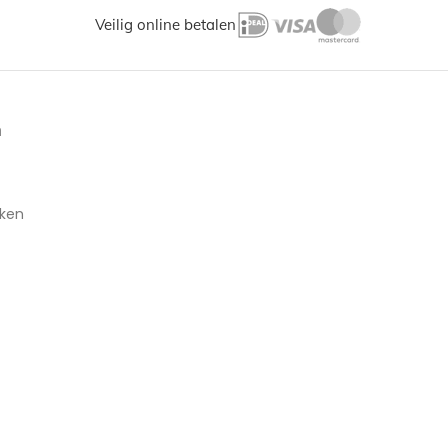
Veilig online betalen
n
aken