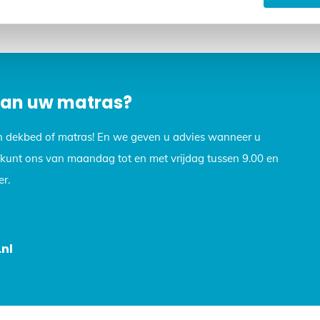
op, we helpen u graag verder. Stuur een e-mail naar info@dekb
 van uw matras?
n dekbed of matras! En we geven u advies wanneer u
U kunt ons van maandag tot en met vrijdag tussen 9.00 en
r.
nl