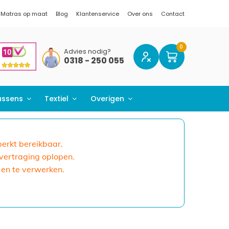
Matras op maat
Blog
Klantenservice
Over ons
Contact
Advies nodig?
0318 - 250 055
ussens
Textiel
Overigen
eperkt bereikbaar.
 vertraging oplopen.
 en te verwerken.