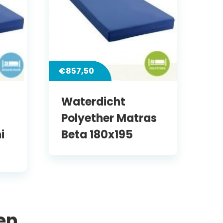
€
857,50
Waterdicht
Polyether Matras
i
Beta 180x195
en