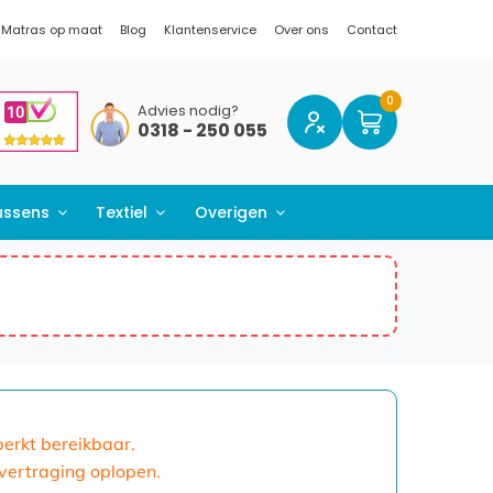
Matras op maat
Blog
Klantenservice
Over ons
Contact
Advies nodig?
0318 - 250 055
ussens
Textiel
Overigen
eperkt bereikbaar.
 vertraging oplopen.