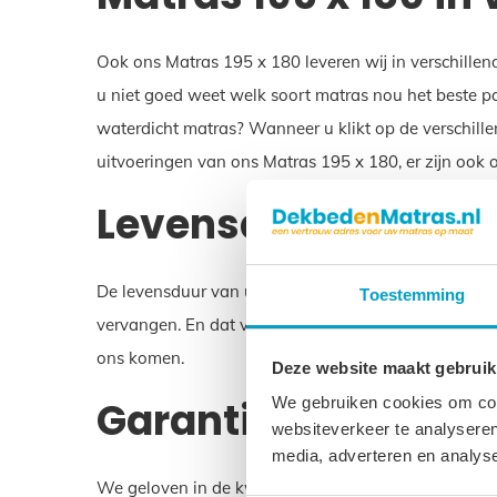
Ook ons Matras 195 x 180 leveren wij in verschillen
u niet goed weet welk soort matras nou het beste pa
waterdicht matras? Wanneer u klikt op de verschille
uitvoeringen van ons Matras 195 x 180, er zijn ook
Levensduur van uw 
De levensduur van uw Matras 195 x 180 is ongeveer 10
Toestemming
vervangen. En dat voorkomt belasting op het milieu.
ons komen.
Deze website maakt gebruik
Garantie op uw Matr
We gebruiken cookies om cont
websiteverkeer te analyseren
media, adverteren en analys
We geloven in de kwaliteit van uw Matras 195 x 180.