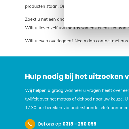
producten staan. Onze matrassen worden in Nederl
Zoekt u net een andere maat dan Matras 195 x 180?
Wilt u liever zelf uw matras samenstellen? Dat kan 
Wilt u even overleggen? Neem dan contact met ons 
Hulp nodig bij het uitzoeken
Wij helpen u graag wanneer u vragen heeft over ee
twijfelt over het matras of dekbed naar uw keuze. 
17.30 uur bereiken via onderstaande telefoonnumme
Bel ons op
0318 - 250 055