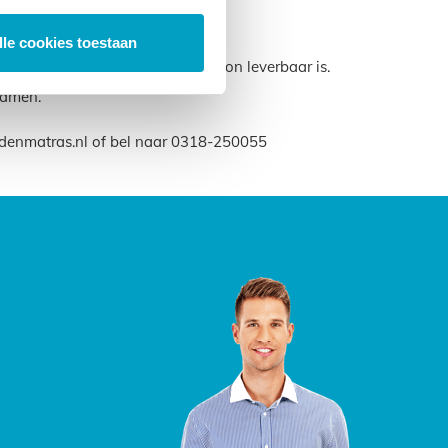
lle cookies toestaan
maat die u nodig hebt ook gewoon leverbaar is.
samen.
edenmatras.nl of bel naar 0318-250055