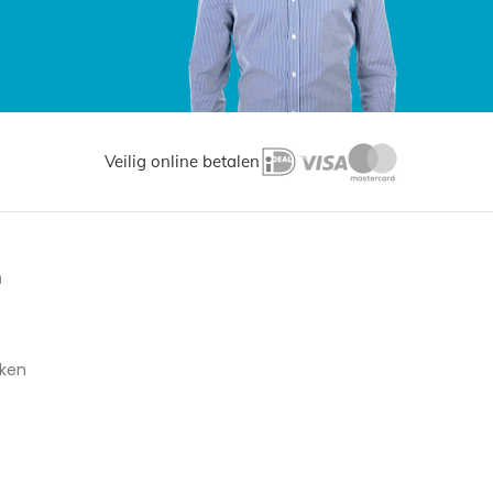
Veilig online betalen
n
aken