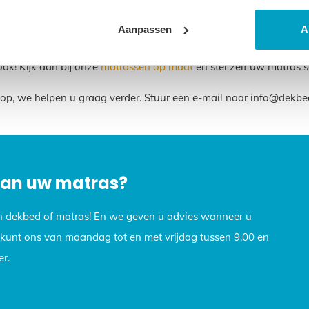
and gemaakt en gratis naar u verzonden.
Aanpassen
A
 Maak dan gebruik van onze zoekbalk, grote kans dat de matras
ook! Kijk dan bij onze
matrassen op maat
en stel zelf uw matras 
op, we helpen u graag verder. Stuur een e-mail naar info@dekb
 van uw matras?
n dekbed of matras! En we geven u advies wanneer u
U kunt ons van maandag tot en met vrijdag tussen 9.00 en
r.