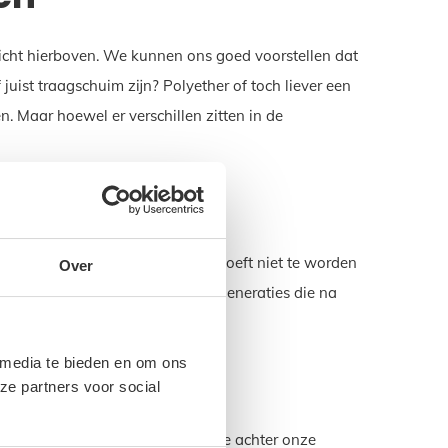
zicht hierboven. We kunnen ons goed voorstellen dat
ist traagschuim zijn? Polyether of toch liever een
. Maar hoewel er verschillen zitten in de
r. Een product dat lang meegaat hoeft niet te worden
Over
zorgen voor het milieu voor de generaties die na
 media te bieden en om ons
ze partners voor social
eze garantie laten we zien dat we achter onze