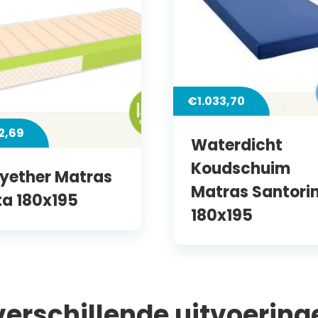
€
1.033,70
2,69
Waterdicht
Koudschuim
lyether Matras
Matras Santorin
ta 180x195
180x195
 verschillende uitvoering