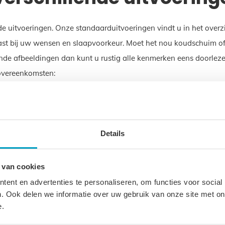
de uitvoeringen. Onze standaarduitvoeringen vindt u in het over
st bij uw wensen en slaapvoorkeur. Moet het nou koudschuim of ju
nde afbeeldingen dan kunt u rustig alle kenmerken eens doorlezen
 overeenkomsten:
Matras 195 x 180
 tot 12 jaar, ook bij intensief gebruik. Daar zit een idee achte
Details
 Op deze manier willen wij goed rentmeesterschap uitoefenen en 
 van cookies
as 195 x 180
ent en advertenties te personaliseren, om functies voor social
. Ook delen we informatie over uw gebruik van onze site met on
e.
 Daarom krijgt u op onze matrassen 3 tot 5 jaar garantie. Met d