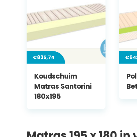
€
835,74
€
64
Koudschuim
Po
Matras Santorini
Be
180x195
Matras 195 x 180 in