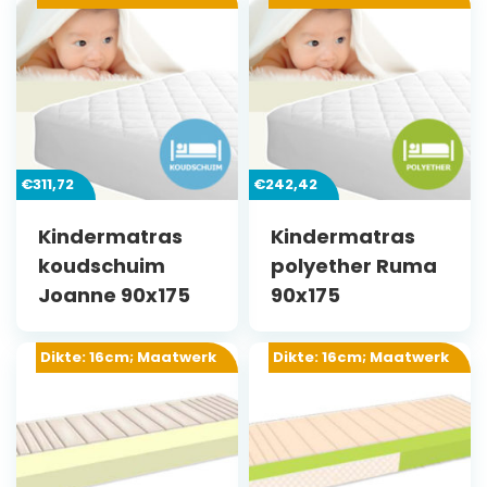
€
311,72
€
242,42
Kindermatras
Kindermatras
koudschuim
polyether Ruma
Joanne 90x175
90x175
Dikte: 16cm; Maatwerk
Dikte: 16cm; Maatwerk