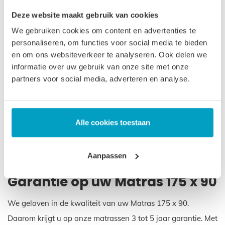
Matras 175 x 90, er zijn ook overeenkomsten:
Deze website maakt gebruik van cookies
Levensduur van uw Matras 175
We gebruiken cookies om content en advertenties te
personaliseren, om functies voor social media te bieden
x 90
en om ons websiteverkeer te analyseren. Ook delen we
informatie over uw gebruik van onze site met onze
De levensduur van uw Matras 175 x 90 is ongeveer 10 tot
partners voor social media, adverteren en analyse.
12 jaar, ook bij intensief gebruik. Daar zit een idee achter.
Een product dat lang meegaat hoeft niet te worden
vervangen. En dat voorkomt belasting op het milieu. Op
Alle cookies toestaan
deze manier willen wij goed rentmeesterschap uitoefenen
en zorgen voor het milieu voor de generaties die na ons
Aanpassen
komen.
Garantie op uw Matras 175 x 90
We geloven in de kwaliteit van uw Matras 175 x 90.
Daarom krijgt u op onze matrassen 3 tot 5 jaar garantie. Met