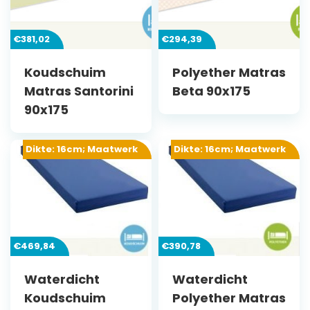
€
381,02
€
294,39
Koudschuim
Polyether Matras
Matras Santorini
Beta 90x175
90x175
Dikte: 16cm; Maatwerk
Dikte: 16cm; Maatwerk
€
469,84
€
390,78
Waterdicht
Waterdicht
Koudschuim
Polyether Matras