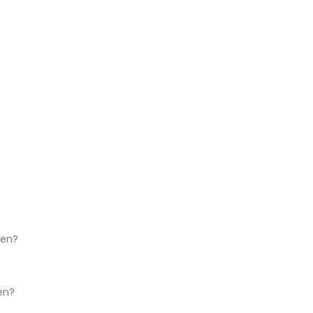
ken?
en?