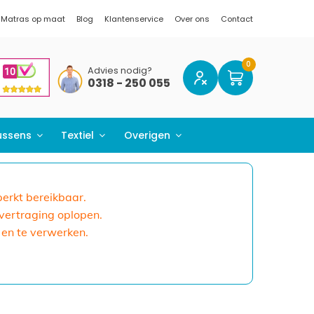
Matras op maat
Blog
Klantenservice
Over ons
Contact
Advies nodig?
0318 - 250 055
ussens
Textiel
Overigen
eperkt bereikbaar.
 vertraging oplopen.
 en te verwerken.