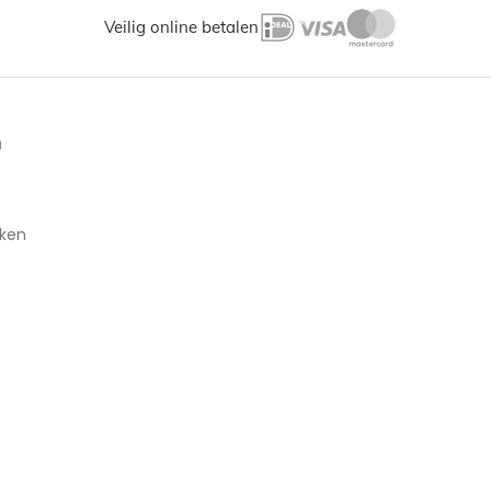
Veilig online betalen
n
aken