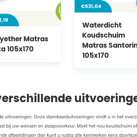
€
531,04
2,19
Waterdicht
Koudschuim
lyether Matras
Matras Santorin
ta 105x170
105x170
 verschillende uitvoering
de uitvoeringen. Onze standaarduitvoeringen vindt u in het over
st bij uw wensen en slaapvoorkeur. Moet het nou koudschuim of ju
nde afbeeldingen dan kunt u rustig alle kenmerken eens doorlezen