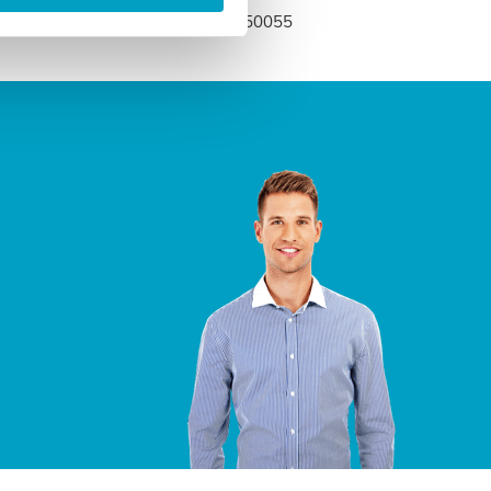
edenmatras.nl of bel naar 0318-250055