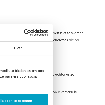
r. Een product dat lang meegaat hoeft niet te worden
zorgen voor het milieu voor de generaties die na
Over
 media te bieden en om ons
eze garantie laten we zien dat we achter onze
ze partners voor social
maat die u nodig hebt ook gewoon leverbaar is.
samen.
lle cookies toestaan