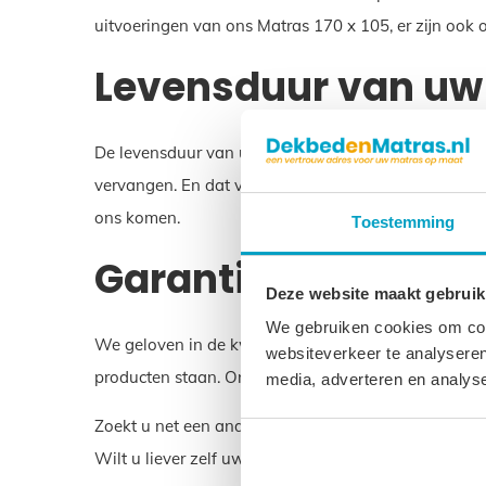
uitvoeringen van ons Matras 170 x 105, er zijn ook
Levensduur van uw 
De levensduur van uw Matras 170 x 105 is ongeveer 10
vervangen. En dat voorkomt belasting op het milieu.
ons komen.
Toestemming
Garantie op uw Matr
Deze website maakt gebruik
We gebruiken cookies om cont
We geloven in de kwaliteit van uw Matras 170 x 105.
websiteverkeer te analyseren
producten staan. Onze matrassen worden in Nederl
media, adverteren en analys
Zoekt u net een andere maat dan Matras 170 x 105?
Wilt u liever zelf uw matras samenstellen? Dat kan 