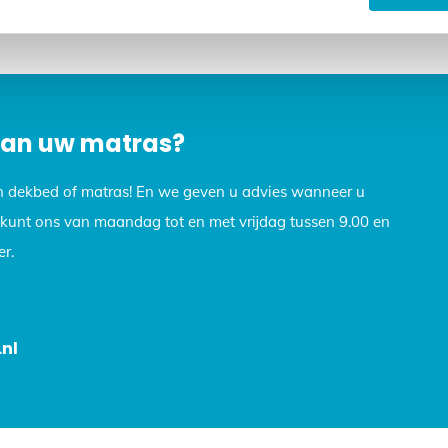
op, we helpen u graag verder. Stuur een e-mail naar info@dekb
 van uw matras?
n dekbed of matras! En we geven u advies wanneer u
U kunt ons van maandag tot en met vrijdag tussen 9.00 en
r.
nl