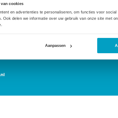
 van cookies
ent en advertenties te personaliseren, om functies voor social
. Ook delen we informatie over uw gebruik van onze site met on
 van uw matras?
e.
n dekbed of matras! En we geven u advies wanneer u
U kunt ons van maandag tot en met vrijdag tussen 9.00 en
Aanpassen
A
r.
nl