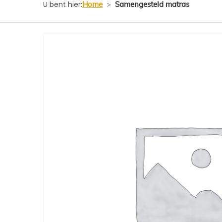
U bent hier:
Home
>
Samengesteld matras