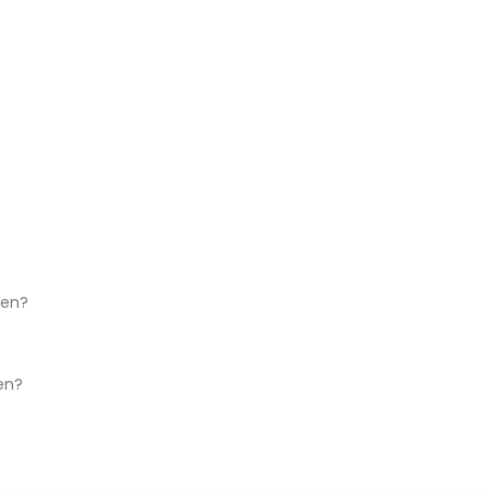
ken?
en?