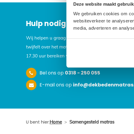
Deze website maakt gebruik
We gebruiken cookies om cont
websiteverkeer te analyseren
Hulp nodig bij het uitzoeken
media, adverteren en analys
Wij helpen u graag wanneer u vragen heeft over ee
twijfelt over het matras of dekbed naar uw keuze. 
17.30 uur bereiken via onderstaande telefoonnumme
Bel ons op
0318 - 250 055
E-mail ons op
info@dekbedenmatras.
U bent hier:
Home
>
Samengesteld matras