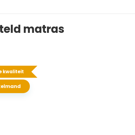
eld matras
 kwaliteit
nkelmand