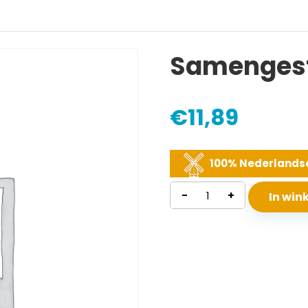
Samengest
€
11,89
100% Nederlandse
Samengesteld
-
+
In wi
matras
aantal