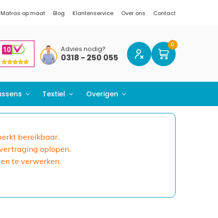
Matras op maat
Blog
Klantenservice
Over ons
Contact
Advies nodig?
0318 - 250 055
ussens
Textiel
Overigen
eperkt bereikbaar.
 vertraging oplopen.
 en te verwerken.