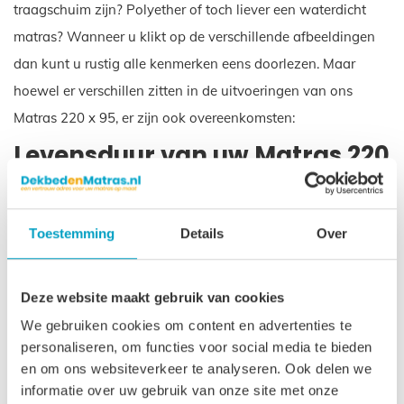
traagschuim zijn? Polyether of toch liever een waterdicht
matras? Wanneer u klikt op de verschillende afbeeldingen
dan kunt u rustig alle kenmerken eens doorlezen. Maar
hoewel er verschillen zitten in de uitvoeringen van ons
Matras 220 x 95, er zijn ook overeenkomsten:
Levensduur van uw Matras 220
x 95
De levensduur van uw Matras 220 x 95 is ongeveer 10 tot
Toestemming
Details
Over
12 jaar, ook bij intensief gebruik. Daar zit een idee achter.
Een product dat lang meegaat hoeft niet te worden
Deze website maakt gebruik van cookies
vervangen. En dat voorkomt belasting op het milieu. Op
We gebruiken cookies om content en advertenties te
deze manier willen wij goed rentmeesterschap uitoefenen
personaliseren, om functies voor social media te bieden
en zorgen voor het milieu voor de generaties die na ons
en om ons websiteverkeer te analyseren. Ook delen we
komen.
informatie over uw gebruik van onze site met onze