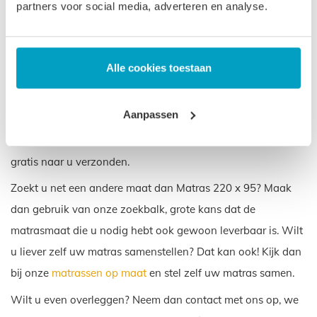
partners voor social media, adverteren en analyse.
Garantie op uw Matras 220 x
95
Alle cookies toestaan
We geloven in de kwaliteit van uw Matras 220 x 95.
Daarom krijgt u op onze matrassen 3 tot 5 jaar garantie. Met
Aanpassen
deze garantie laten we zien dat we achter onze producten
staan. Onze matrassen worden in Nederland gemaakt en
gratis naar u verzonden.
Zoekt u net een andere maat dan Matras 220 x 95? Maak
dan gebruik van onze zoekbalk, grote kans dat de
matrasmaat die u nodig hebt ook gewoon leverbaar is. Wilt
u liever zelf uw matras samenstellen? Dat kan ook! Kijk dan
bij onze
matrassen op maat
en stel zelf uw matras samen.
Wilt u even overleggen? Neem dan contact met ons op, we