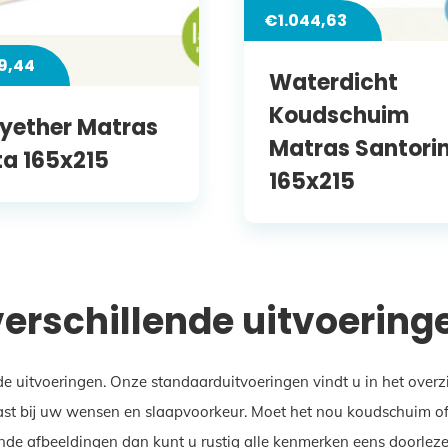
€
1.044,63
9,44
Waterdicht
Koudschuim
lyether Matras
Matras Santorin
ta 165x215
165x215
 verschillende uitvoering
de uitvoeringen. Onze standaarduitvoeringen vindt u in het over
st bij uw wensen en slaapvoorkeur. Moet het nou koudschuim of ju
nde afbeeldingen dan kunt u rustig alle kenmerken eens doorlezen