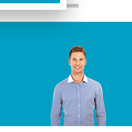
edenmatras.nl of bel naar 0318-250055