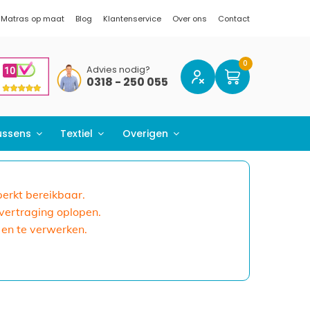
Matras op maat
Blog
Klantenservice
Over ons
Contact
Advies nodig?
0318 - 250 055
ussens
Textiel
Overigen
eperkt bereikbaar.
 vertraging oplopen.
 en te verwerken.