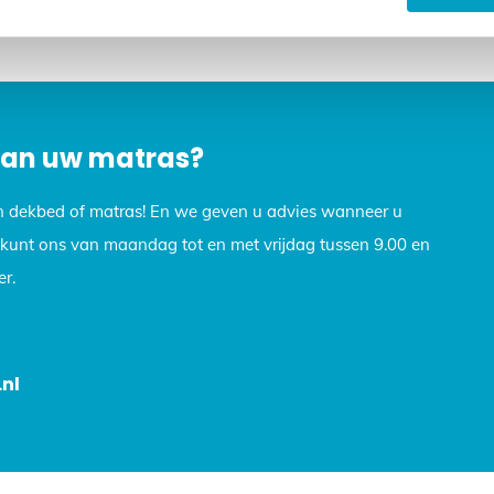
op, we helpen u graag verder. Stuur een e-mail naar info@dekb
 van uw matras?
n dekbed of matras! En we geven u advies wanneer u
U kunt ons van maandag tot en met vrijdag tussen 9.00 en
r.
nl