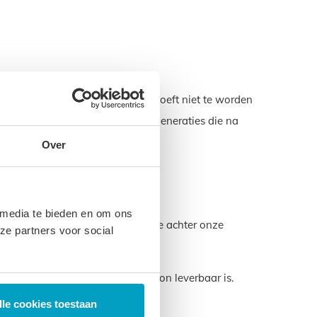
r. Een product dat lang meegaat hoeft niet te worden
zorgen voor het milieu voor de generaties die na
Over
 media te bieden en om ons
eze garantie laten we zien dat we achter onze
ze partners voor social
maat die u nodig hebt ook gewoon leverbaar is.
samen.
lle cookies toestaan