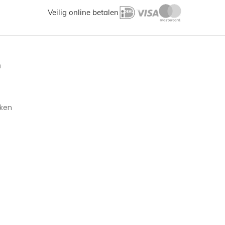
Veilig online betalen
n
aken