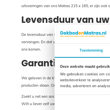
uitvoeringen van ons Matras 215 x 165, er zijn ook
Levensduur van uw 
De levensduur van uw Matras 215 x 165 is ongeveer 10
vervangen. En dat voorkomt belasting op het milieu.
ons komen.
Toestemming
Garantie op uw Matr
Deze website maakt gebruik
We gebruiken cookies om cont
We geloven in de kwaliteit van uw Matras 215 x 165.
websiteverkeer te analyseren
producten staan. Onze matrassen worden in Nederl
media, adverteren en analys
Zoekt u net een andere maat dan Matras 215 x 165?
Wilt u liever zelf uw matras samenstellen? Dat kan 