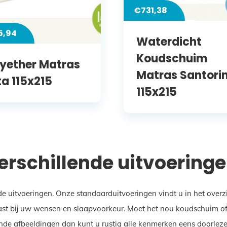
€
731,38
5,94
Waterdicht
Koudschuim
lyether Matras
Matras Santorin
ta 115x215
115x215
 verschillende uitvoering
de uitvoeringen. Onze standaarduitvoeringen vindt u in het over
st bij uw wensen en slaapvoorkeur. Moet het nou koudschuim of ju
nde afbeeldingen dan kunt u rustig alle kenmerken eens doorlezen