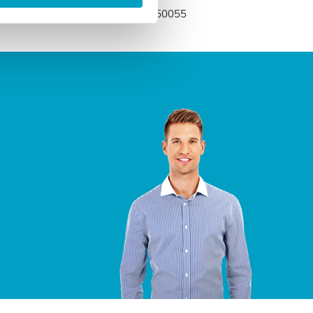
edenmatras.nl of bel naar 0318-250055