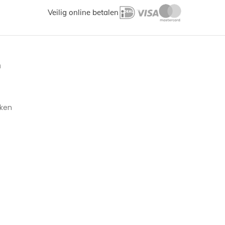
Veilig online betalen
n
aken