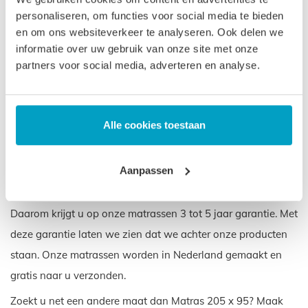
12 jaar, ook bij intensief gebruik. Daar zit een idee achter.
personaliseren, om functies voor social media te bieden
Een product dat lang meegaat hoeft niet te worden
en om ons websiteverkeer te analyseren. Ook delen we
vervangen. En dat voorkomt belasting op het milieu. Op
informatie over uw gebruik van onze site met onze
partners voor social media, adverteren en analyse.
deze manier willen wij goed rentmeesterschap uitoefenen
en zorgen voor het milieu voor de generaties die na ons
komen.
Alle cookies toestaan
Garantie op uw Matras 205 x
95
Aanpassen
We geloven in de kwaliteit van uw Matras 205 x 95.
Daarom krijgt u op onze matrassen 3 tot 5 jaar garantie. Met
deze garantie laten we zien dat we achter onze producten
staan. Onze matrassen worden in Nederland gemaakt en
gratis naar u verzonden.
Zoekt u net een andere maat dan Matras 205 x 95? Maak