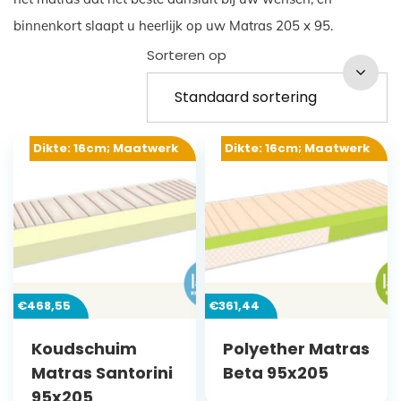
binnenkort slaapt u heerlijk op uw Matras 205 x 95.
Sorteren op
Dikte: 16cm; Maatwerk
Dikte: 16cm; Maatwerk
€
468,55
€
361,44
Koudschuim
Polyether Matras
Matras Santorini
Beta 95x205
95x205