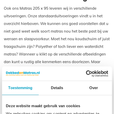
Ook ons Matras 205 x 95 leveren wij in verschillende
uitvoeringen. Onze standaarduitvoeringen vindt u in het
overzicht hierboven. We kunnen ons goed voorstellen dat u
niet goed weet welk soort matras nou het beste past bij uw
wensen en slaapvoorkeur. Moet het nou koudschuim of juist
traagschuim zijn? Polyether of toch liever een waterdicht
matras? Wanneer u klikt op de verschillende afbeeldingen
dan kunt u rustig alle kenmerken eens doorlezen. Maar
hoewel er verschillen zitten in de uitvoeringen van ons
Matras 205 x 95, er zijn ook overeenkomsten:
Levensduur van uw Matras
Toestemming
Details
Over
205 x 95
Deze website maakt gebruik van cookies
De levensduur van uw Matras 205 x 95 is ongeveer 10 tot
We gebruiken cookies om content en advertenties te