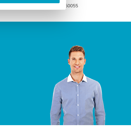
edenmatras.nl of bel naar 0318-250055