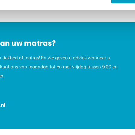
op, we helpen u graag verder. Stuur een e-mail naar info@dekb
 van uw matras?
n dekbed of matras! En we geven u advies wanneer u
U kunt ons van maandag tot en met vrijdag tussen 9.00 en
r.
nl