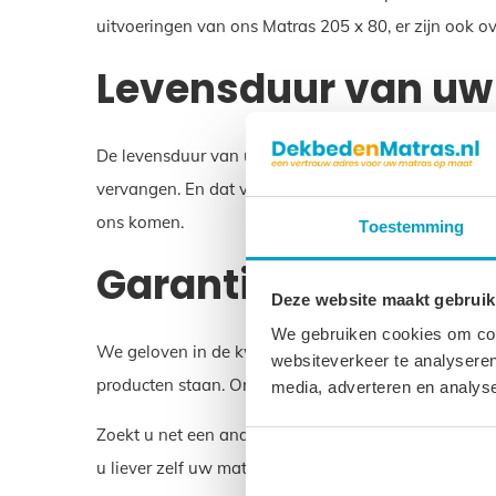
uitvoeringen van ons Matras 205 x 80, er zijn ook 
Levensduur van uw 
De levensduur van uw Matras 205 x 80 is ongeveer 10 
vervangen. En dat voorkomt belasting op het milieu.
ons komen.
Toestemming
Garantie op uw Mat
Deze website maakt gebruik
We gebruiken cookies om cont
We geloven in de kwaliteit van uw Matras 205 x 80. 
websiteverkeer te analyseren
producten staan. Onze matrassen worden in Nederl
media, adverteren en analys
Zoekt u net een andere maat dan Matras 205 x 80? 
u liever zelf uw matras samenstellen? Dat kan ook! 