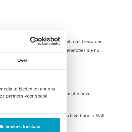
. Een product dat lang meegaat hoeft niet te worden
zorgen voor het milieu voor de generaties die na
Over
 media te bieden en om ons
ze garantie laten we zien dat we achter onze
ze partners voor social
at die u nodig hebt ook gewoon leverbaar is. Wilt
.
lle cookies toestaan