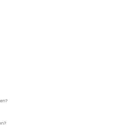
ken?
en?