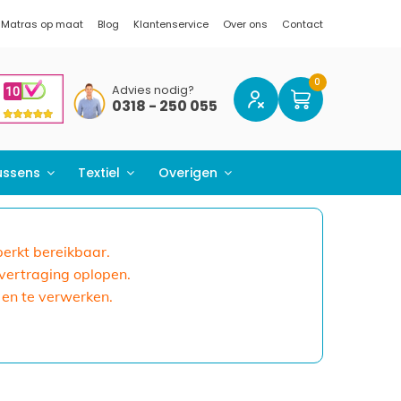
Matras op maat
Blog
Klantenservice
Over ons
Contact
Advies nodig?
0318 - 250 055
ussens
Textiel
Overigen
eperkt bereikbaar.
 vertraging oplopen.
 en te verwerken.