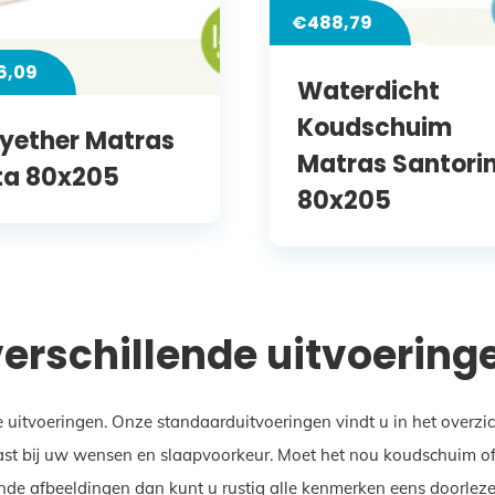
€
488,79
6,09
Waterdicht
Koudschuim
lyether Matras
Matras Santorin
ta 80x205
80x205
verschillende uitvoering
e uitvoeringen. Onze standaarduitvoeringen vindt u in het overz
st bij uw wensen en slaapvoorkeur. Moet het nou koudschuim of ju
nde afbeeldingen dan kunt u rustig alle kenmerken eens doorlezen