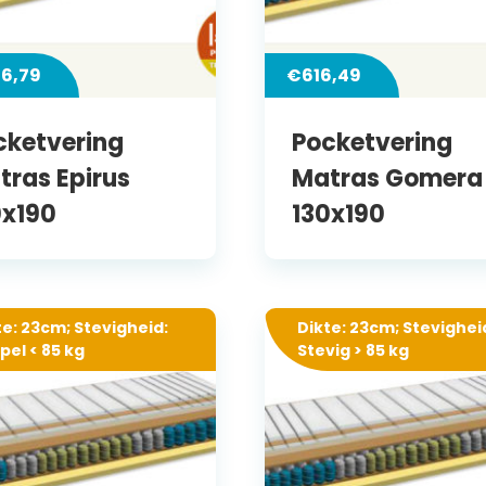
56,79
€
616,49
cketvering
Pocketvering
tras Epirus
Matras Gomera
0x190
130x190
te: 23cm; Stevigheid:
Dikte: 23cm; Stevighei
pel < 85 kg
Stevig > 85 kg