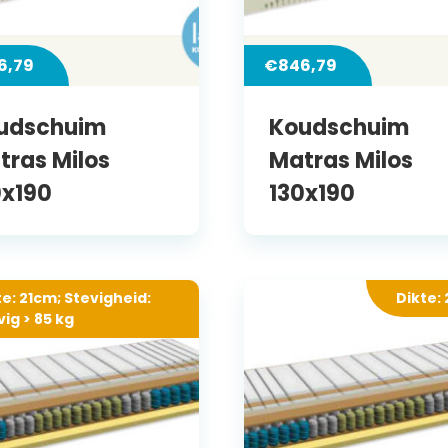
6,79
€
846,79
udschuim
Koudschuim
tras Milos
Matras Milos
0x190
130x190
te: 21cm; Stevigheid:
Dikte:
vig > 85 kg