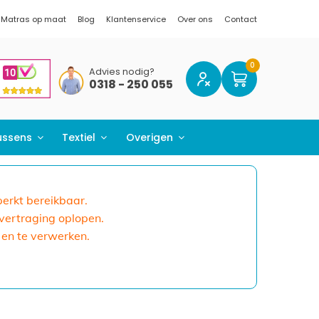
Matras op maat
Blog
Klantenservice
Over ons
Contact
Advies nodig?
0318 - 250 055
ussens
Textiel
Overigen
eperkt bereikbaar.
 vertraging oplopen.
 en te verwerken.