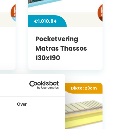
€
1.010,84
Pocketvering
Matras Thassos
130x190
 21cm
Dikte: 23cm
Over