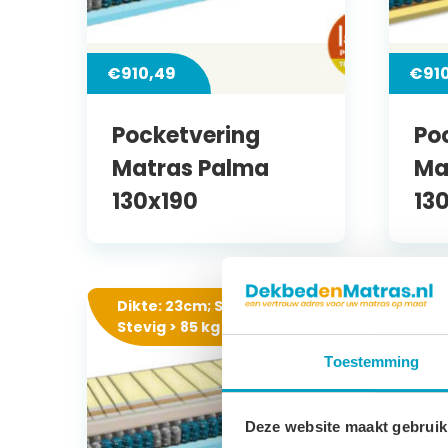
€
910,49
€
91
Pocketvering
Po
Matras Palma
Ma
130x190
13
Dikte: 23cm; Stevigheid:
Stevig > 85 kg
Toestemming
Deze website maakt gebruik