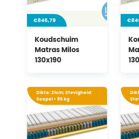
€
846,79
€
84
Koudschuim
Ko
Matras Milos
Ma
130x190
13
Dikte: 21cm; Stevigheid:
Dik
Soepel < 85 kg
Ste