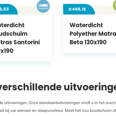
6,63
€
466,15
terdicht
Waterdicht
udschuim
Polyether Matr
tras Santorini
Beta 130x190
0x190
 verschillende uitvoering
de uitvoeringen. Onze standaarduitvoeringen vindt u in het over
st bij uw wensen en slaapvoorkeur. Moet het nou koudschuim of ju