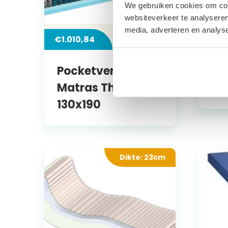
We gebruiken cookies om cont
websiteverkeer te analyseren
media, adverteren en analys
€
1.010,84
€
34
Pocketvering
Po
Matras Thassos
Be
130x190
Dikte: 23cm