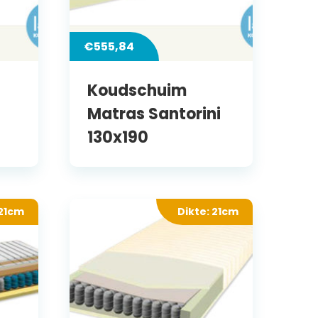
€
555,84
Koudschuim
Matras Santorini
130x190
 21cm
Dikte: 21cm