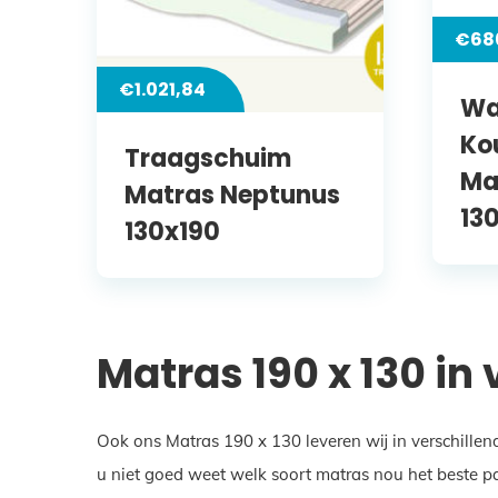
€
68
€
1.021,84
Wa
Ko
Traagschuim
Ma
Matras Neptunus
13
130x190
Matras 190 x 130 in
Ook ons Matras 190 x 130 leveren wij in verschillen
u niet goed weet welk soort matras nou het beste pa