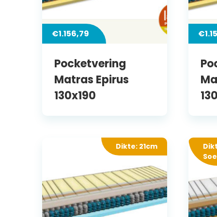
€
1.156,79
€
1.1
Pocketvering
Po
Matras Epirus
Ma
130x190
13
Dikte: 21cm
Dik
Soe