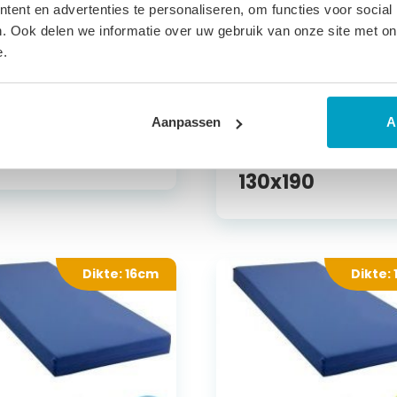
ent en advertenties te personaliseren, om functies voor social
. Ook delen we informatie over uw gebruik van onze site met on
e.
9,89
€
826,49
lyether Matras
Traagschuim
Aanpassen
A
ta 130x190
Matras Jupiter
130x190
Dikte: 16cm
Dikte: