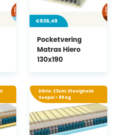
€
836,49
Pocketvering
Matras Hiero
130x190
d:
Dikte: 23cm; Stevigheid:
Soepel < 85 kg