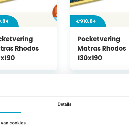
0,84
€
910,84
cketvering
Pocketvering
tras Rhodos
Matras Rhodos
0x190
130x190
Dikte: 16cm
Dikte:
Details
 van cookies