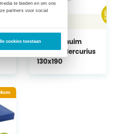
 media te bieden en om ons
ze partners voor social
€
920,84
Traagschuim
lle cookies toestaan
Matras Mercurius
130x190
 16cm