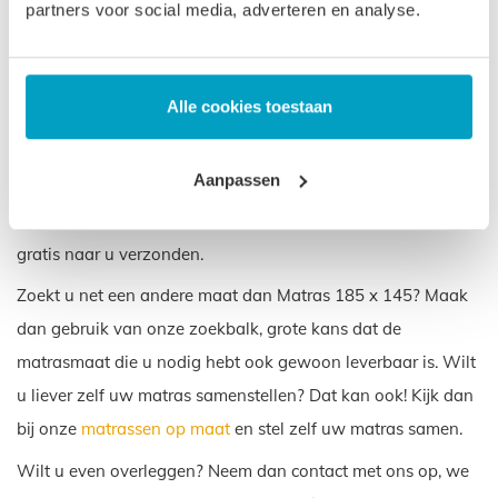
partners voor social media, adverteren en analyse.
Garantie op uw Matras 185 x
145
Alle cookies toestaan
We geloven in de kwaliteit van uw Matras 185 x 145.
Daarom krijgt u op onze matrassen 3 tot 5 jaar garantie. Met
Aanpassen
deze garantie laten we zien dat we achter onze producten
staan. Onze matrassen worden in Nederland gemaakt en
gratis naar u verzonden.
Zoekt u net een andere maat dan Matras 185 x 145? Maak
dan gebruik van onze zoekbalk, grote kans dat de
matrasmaat die u nodig hebt ook gewoon leverbaar is. Wilt
u liever zelf uw matras samenstellen? Dat kan ook! Kijk dan
bij onze
matrassen op maat
en stel zelf uw matras samen.
Wilt u even overleggen? Neem dan contact met ons op, we