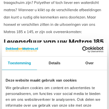
traagschuim zijn? Polyether of toch liever een waterdicht
matras? Wanneer u klikt op de verschillende afbeeldingen
dan kunt u rustig alle kenmerken eens doorlezen. Maar
hoewel er verschillen zitten in de uitvoeringen van ons
Matras 185 x 145, er zijn ook overeenkomsten:
Levensduur van uw Matras 185
x 145
De levensduur van uw Matras 185 x 145 is ongeveer 10 tot
Toestemming
Details
Over
12 jaar, ook bij intensief gebruik. Daar zit een idee achter.
Een product dat lang meegaat hoeft niet te worden
Deze website maakt gebruik van cookies
vervangen. En dat voorkomt belasting op het milieu. Op
We gebruiken cookies om content en advertenties te
deze manier willen wij goed rentmeesterschap uitoefenen
personaliseren, om functies voor social media te bieden
en zorgen voor het milieu voor de generaties die na ons
en om ons websiteverkeer te analyseren. Ook delen we
komen.
informatie over uw gebruik van onze site met onze