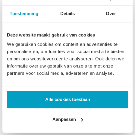
niet goed weet welk soort matras nou het beste past bij uw
wensen en slaapvoorkeur. Moet het nou koudschuim of juist
Toestemming
Details
Over
traagschuim zijn? Polyether of toch liever een waterdicht
matras? Wanneer u klikt op de verschillende afbeeldingen
Deze website maakt gebruik van cookies
dan kunt u rustig alle kenmerken eens doorlezen. Maar
We gebruiken cookies om content en advertenties te
hoewel er verschillen zitten in de uitvoeringen van ons
personaliseren, om functies voor social media te bieden
Matras 170 x 85, er zijn ook overeenkomsten:
en om ons websiteverkeer te analyseren. Ook delen we
informatie over uw gebruik van onze site met onze
Levensduur van uw Matras 170
partners voor social media, adverteren en analyse.
x 85
De levensduur van uw Matras 170 x 85 is ongeveer 10 tot
Alle cookies toestaan
12 jaar, ook bij intensief gebruik. Daar zit een idee achter.
Een product dat lang meegaat hoeft niet te worden
Aanpassen
vervangen. En dat voorkomt belasting op het milieu. Op
deze manier willen wij goed rentmeesterschap uitoefenen