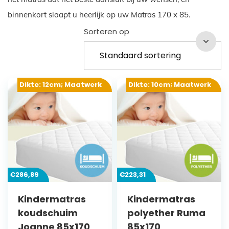
binnenkort slaapt u heerlijk op uw Matras 170 x 85.
Sorteren op
Dikte: 12cm; Maatwerk
Dikte: 10cm; Maatwerk
€
286,89
€
223,31
Kindermatras
Kindermatras
koudschuim
polyether Ruma
Joanne 85x170
85x170