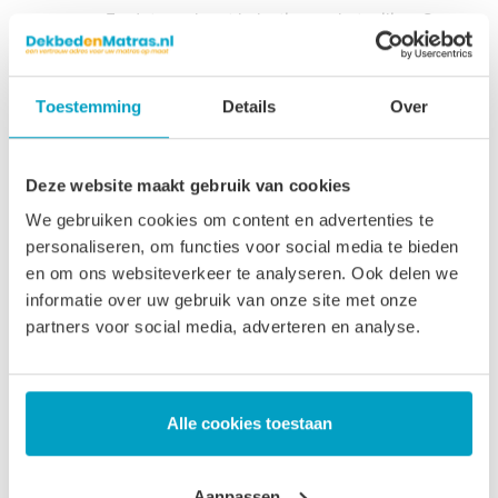
vervangen. En dat voorkomt belasting op het milieu. Op
deze manier willen wij goed rentmeesterschap uitoefenen
en zorgen voor het milieu voor de generaties die na ons
Toestemming
Details
Over
komen.
Garantie op uw Matras 155 x
Deze website maakt gebruik van cookies
80
We gebruiken cookies om content en advertenties te
personaliseren, om functies voor social media te bieden
We geloven in de kwaliteit van uw Matras 155 x 80.
en om ons websiteverkeer te analyseren. Ook delen we
Daarom krijgt u op onze matrassen 3 tot 5 jaar garantie. Met
informatie over uw gebruik van onze site met onze
deze garantie laten we zien dat we achter onze producten
partners voor social media, adverteren en analyse.
staan. Onze matrassen worden in Nederland gemaakt en
gratis naar u verzonden.
Alle cookies toestaan
Zoekt u net een andere maat dan Matras 155 x 80? Maak
dan gebruik van onze zoekbalk, grote kans dat de
Aanpassen
matrasmaat die u nodig hebt ook gewoon leverbaar is. Wilt