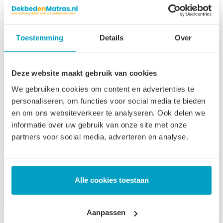
vervangen. En dat voorkomt belasting op het milieu. Op
deze manier willen wij goed rentmeesterschap uitoefenen
Toestemming
Details
Over
en zorgen voor het milieu voor de generaties die na ons
komen.
Garantie op uw Matras 130 x 90
Deze website maakt gebruik van cookies
We gebruiken cookies om content en advertenties te
We geloven in de kwaliteit van uw Matras 130 x 90.
personaliseren, om functies voor social media te bieden
Daarom krijgt u op onze matrassen 3 tot 5 jaar garantie. Met
en om ons websiteverkeer te analyseren. Ook delen we
deze garantie laten we zien dat we achter onze producten
informatie over uw gebruik van onze site met onze
partners voor social media, adverteren en analyse.
staan. Onze matrassen worden in Nederland gemaakt en
gratis naar u verzonden.
Zoekt u net een andere maat dan Matras 130 x 90? Maak
Alle cookies toestaan
dan gebruik van onze zoekbalk, grote kans dat de
matrasmaat die u nodig hebt ook gewoon leverbaar is. Wilt
Aanpassen
u liever zelf uw matras samenstellen? Dat kan ook! Kijk dan