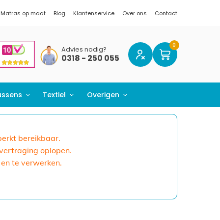
Matras op maat
Blog
Klantenservice
Over ons
Contact
Advies nodig?
0318 - 250 055
ussens
Textiel
Overigen
eperkt bereikbaar.
 vertraging oplopen.
 en te verwerken.