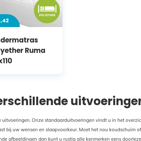
6,42
ndermatras
lyether Ruma
x110
verschillende uitvoeringe
e uitvoeringen. Onze standaarduitvoeringen vindt u in het overz
st bij uw wensen en slaapvoorkeur. Moet het nou koudschuim of ju
nde afbeeldingen dan kunt u rustig alle kenmerken eens doorlezen