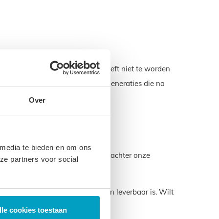
. Een product dat lang meegaat hoeft niet te worden
zorgen voor het milieu voor de generaties die na
Over
 media te bieden en om ons
ze garantie laten we zien dat we achter onze
ze partners voor social
at die u nodig hebt ook gewoon leverbaar is. Wilt
.
lle cookies toestaan