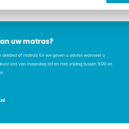
op, we helpen u graag verder. Stuur een e-mail naar info@dekb
 van uw matras?
n dekbed of matras! En we geven u advies wanneer u
U kunt ons van maandag tot en met vrijdag tussen 9.00 en
r.
nl