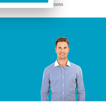
edenmatras.nl of bel naar 0318-250055