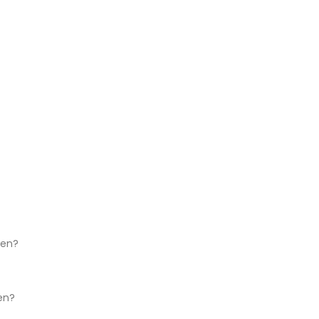
ken?
en?