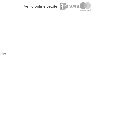
Veilig online betalen
n
aken