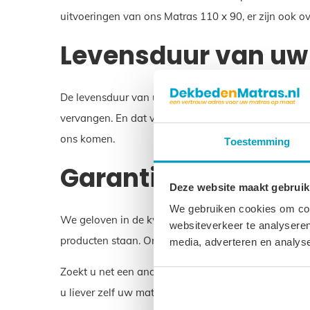
uitvoeringen van ons Matras 110 x 90, er zijn ook 
Levensduur van uw 
De levensduur van uw Matras 110 x 90 is ongeveer 10 
vervangen. En dat voorkomt belasting op het milieu.
ons komen.
Toestemming
Garantie op uw Matr
Deze website maakt gebruik
We gebruiken cookies om cont
We geloven in de kwaliteit van uw Matras 110 x 90. 
websiteverkeer te analyseren
producten staan. Onze matrassen worden in Nederl
media, adverteren en analys
Zoekt u net een andere maat dan Matras 110 x 90? 
u liever zelf uw matras samenstellen? Dat kan ook! 