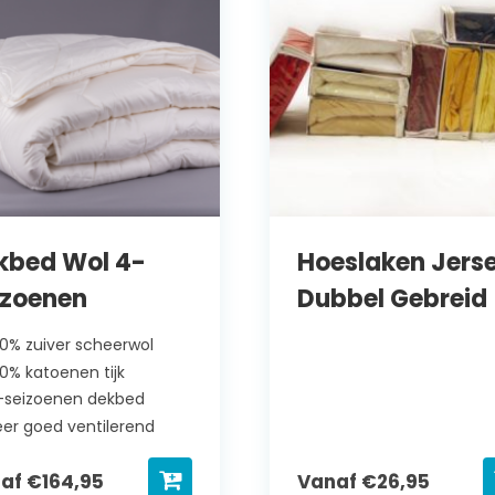
kbed Wol 4-
Hoeslaken Jers
izoenen
Dubbel Gebreid
00% zuiver scheerwol
00% katoenen tijk
-seizoenen dekbed
eer goed ventilerend
naf
€
164,95
Vanaf
€
26,95