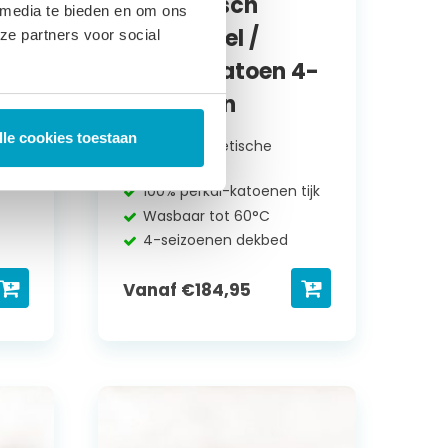
Synthetisch
 media te bieden en om ons
Microvezel /
ze partners voor social
perkal-katoen 4-
Seizoenen
lle cookies toestaan
100% Synthetische
microvezel
100% perkal-katoenen tijk
Wasbaar tot 60°C
4-seizoenen dekbed
Vanaf
€
184,95