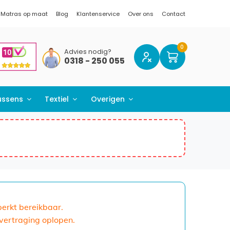
Matras op maat
Blog
Klantenservice
Over ons
Contact
Advies nodig?
0318 - 250 055
ussens
Textiel
Overigen
eperkt bereikbaar.
 vertraging oplopen.