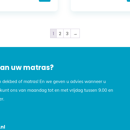
1
2
3
→
 van uw matras?
n dekbed of matras! En we geven u advies wanneer u
U kunt ons van maandag tot en met vrijdag tussen 9.00 en
r.
nl