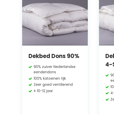
Dekbed Dons 90%
De
4-
90% zuiver Nederlandse
eendendons
9
100% katoenen tijk
e
Zeer goed ventilerend
1
± 10-12 jaar
4
Z