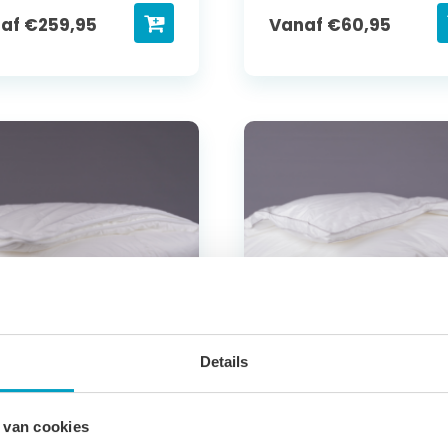
naf
€
259,95
Vanaf
€
60,95
Details
kbed
Dekbed
 van cookies