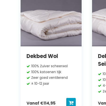
Dekbed Wol
De
Se
100% Zuiver scheerwol
100% katoenen tijk
1
Zeer goed ventilerend
1
± 10-12 jaar
4
Z
Vanaf
€
114,95
Va