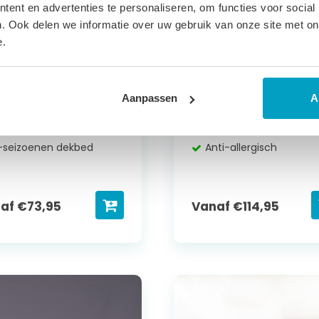
nthetisch
Synthetisch
ent en advertenties te personaliseren, om functies voor social
llevezel 4-
Microvezel /
. Ook delen we informatie over uw gebruik van onze site met on
e.
izoenen
perkal-katoen
00% Synthetische
100% Synthetische
olvezel
microvezel
Aanpassen
A
00% katoenen tijk
100% perkal-katoen tijk
asbaar tot 60°C
Wasbaar tot 60°C
-seizoenen dekbed
Anti-allergisch
naf
€
73,95
Vanaf
€
114,95