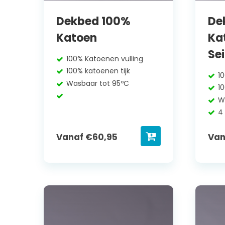
Dekbed 100%
De
Katoen
Ka
Se
100% Katoenen vulling
100% katoenen tijk
1
Wasbaar tot 95ºC
1
W
4
Vanaf
€
60,95
Va