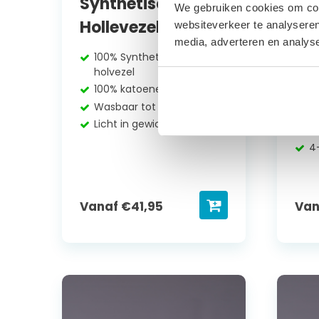
Synthetisch
Sy
We gebruiken cookies om cont
Hollevezel
Ho
websiteverkeer te analyseren
media, adverteren en analys
Se
100% Synthetische
holvezel
1
100% katoenen tijk
h
Wasbaar tot 60°C
1
Licht in gewicht
W
4
Vanaf
€
41,95
Va