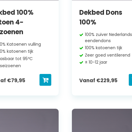
kbed 100%
Dekbed Dons
toen 4-
100%
izoenen
100% zuiver Nederland
eendendons
00% Katoenen vulling
100% katoenen tijk
00% katoenen tijk
Zeer goed ventilerend
asbaar tot 95ºC
± 10-12 jaar
 seizoenen
naf
€
79,95
Vanaf
€
229,95