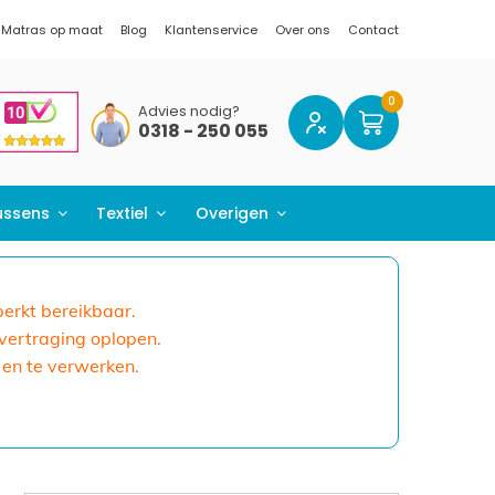
Matras op maat
Blog
Klantenservice
Over ons
Contact
Advies nodig?
0318 - 250 055
ussens
Textiel
Overigen
eperkt bereikbaar.
 vertraging oplopen.
 en te verwerken.