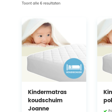
Toont alle 6 resultaten
Kindermatras
Ki
koudschuim
po
Joanne
P