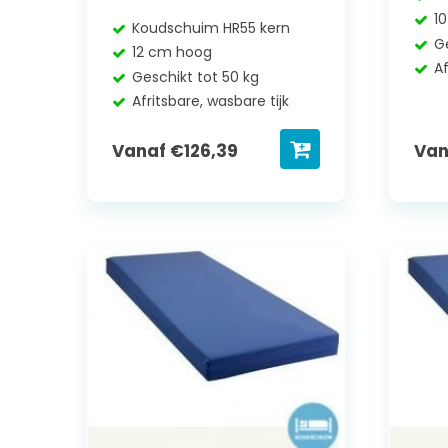
1
Koudschuim HR55 kern
G
12 cm hoog
Af
Geschikt tot 50 kg
Afritsbare, wasbare tijk
Vanaf
€
126,39
Va