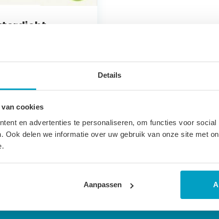
terdicht
lyether Matras
ta
Details
 zone ondersteuning
6 cm hoog
ritsbare, waterdichte tijk
 van cookies
jaar garantie
ent en advertenties te personaliseren, om functies voor social
. Ook delen we informatie over uw gebruik van onze site met on
naf
€
256,91
e.
Aanpassen
A