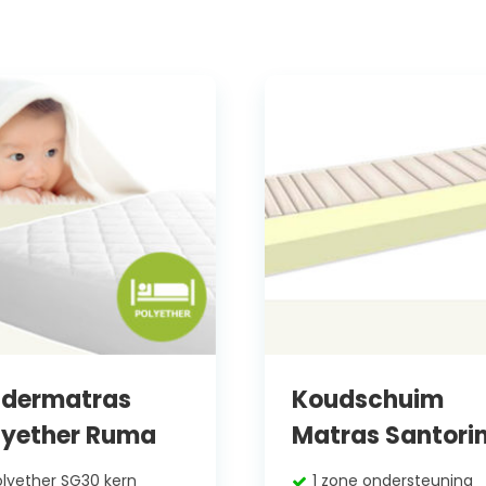
ndermatras
Koudschuim
lyether Ruma
Matras Santorin
olyether SG30 kern
1 zone ondersteuning