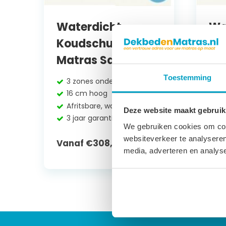
Waterdicht
Wa
Koudschuim
Po
Matras Santorini
Be
Toestemming
3 zones ondersteuning
1
16 cm hoog
1
Afritsbare, waterdichte tijk
Af
Deze website maakt gebruik
3 jaar garantie
3 
We gebruiken cookies om cont
websiteverkeer te analyseren
Vanaf
€
308,12
Va
media, adverteren en analys