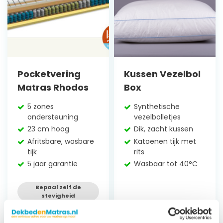
Pocketvering
Kussen Vezelbol
Matras Rhodos
Box
5 zones
Synthetische
ondersteuning
vezelbolletjes
23 cm hoog
Dik, zacht kussen
Afritsbare, wasbare
Katoenen tijk met
tijk
rits
5 jaar garantie
Wasbaar tot 40°C
Bepaal zelf de
stevigheid
Vanaf
€
560,84
Vanaf
€
27,95