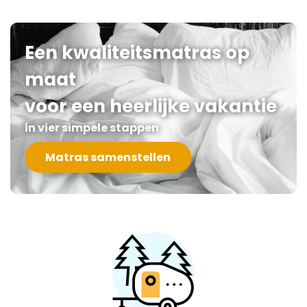
Een kwaliteitsmatras op
maat
voor een heerlijke vakantie
in vier simpele stappen
Matras samenstellen