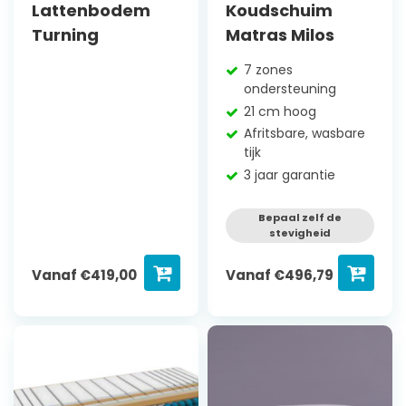
Lattenbodem
Koudschuim
Turning
Matras Milos
7 zones
ondersteuning
21 cm hoog
Afritsbare, wasbare
tijk
3 jaar garantie
Bepaal zelf de
stevigheid
Vanaf
€
419,00
Vanaf
€
496,79