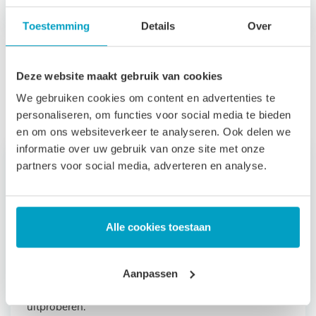
Toestemming
Details
Over
Bekijk alle producten
Deze website maakt gebruik van cookies
We gebruiken cookies om content en advertenties te
personaliseren, om functies voor social media te bieden
en om ons websiteverkeer te analyseren. Ook delen we
informatie over uw gebruik van onze site met onze
Kom proefliggen in de
partners voor social media, adverteren en analyse.
showroom
Wij hebben een ruime showroom tot onze
Alle cookies toestaan
beschikking. Wanneer u een afspraak met ons maakt
voor een advies over uw nieuwe matras, kunt u ter
Aanpassen
plekke diverse slaapsystemen en matrassen
uitproberen.